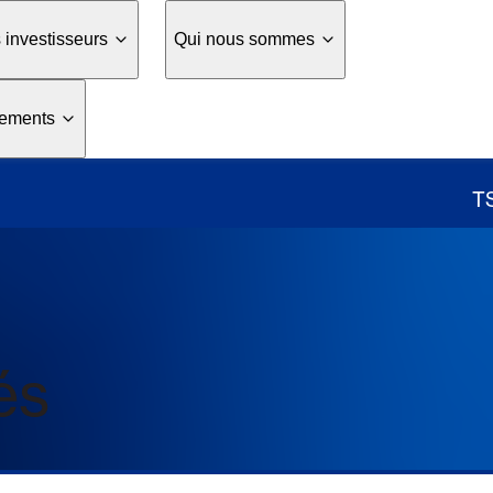
 investisseurs
Qui nous sommes
nements
T
és