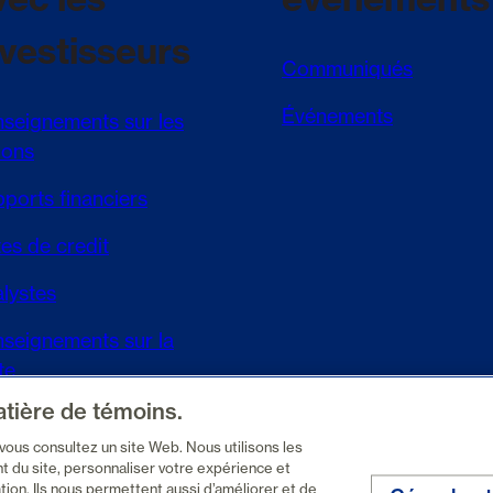
nvestisseurs
Communiqués
Événements
seignements sur les
ions
ports financiers
es de credit
lystes
seignements sur la
te
atière de témoins.
DAR+
 vous consultez un site Web. Nous utilisons les
nt du site, personnaliser votre expérience et
ion. Ils nous permettent aussi d’améliorer et de