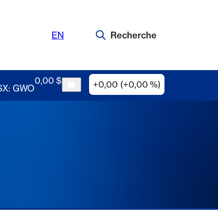
EN
Recherche
0
,
00
$
+0,00 (+0,00 %)
SX: GWO