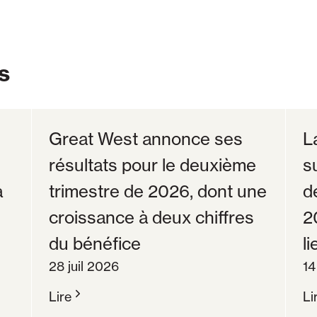
s
Great West annonce ses
L
résultats pour le deuxième
s
à
trimestre de 2026, dont une
d
croissance à deux chiffres
2
du bénéfice
li
28 juil 2026
14
Lire
Li