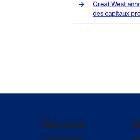
Great West anno
des capitaux pr
Qui nous
R
sommes
a