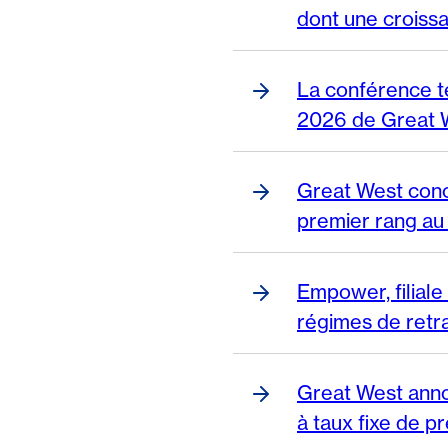
dont une croissa
La conférence t
2026 de Great We
Great West concl
premier rang au
Empower, filiale
régimes de retra
Great West annon
à taux fixe de p