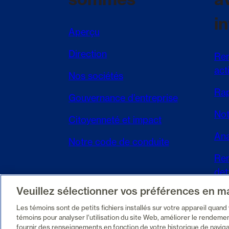
i
Aperçu
Direction
Ren
act
Nos sociétés
Rap
Gouvernance d’entreprise
Not
Citoyenneté et impact
Ana
Notre code de conduite
Ren
det
Veuillez sélectionner vos préférences en m
SE
Les témoins sont de petits fichiers installés sur votre appareil quand
témoins pour analyser l’utilisation du site Web, améliorer le rendeme
fournir des renseignements en fonction de votre historique de navigat