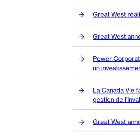
Great West réali
Great West anno
Power Corporati
un investissemen
La Canada Vie fai
gestion de l’inval
Great West anno